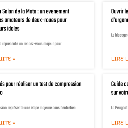
 Salon de la Moto : un evenement
Ouvrir l
les amateurs de deux-roues pour
d’urgen
urs idoles
Le blocage 
to représente un rendez-vous majeur pour
UITE »
LIRE 
és pour réaliser un test de compression
Guide co
to
sur vot
sion représente une étape majeure dans l'entretien
La Peugeot
UITE »
LIRE 